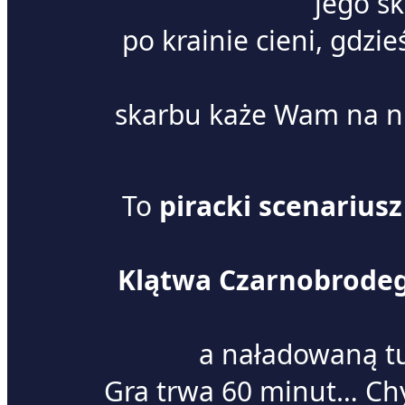
jego s
po krainie cieni, gdzi
skarbu każe Wam na ni
To
piracki scenarius
Klątwa Czarnobrode
a naładowaną 
Gra trwa 60 minut… Chy