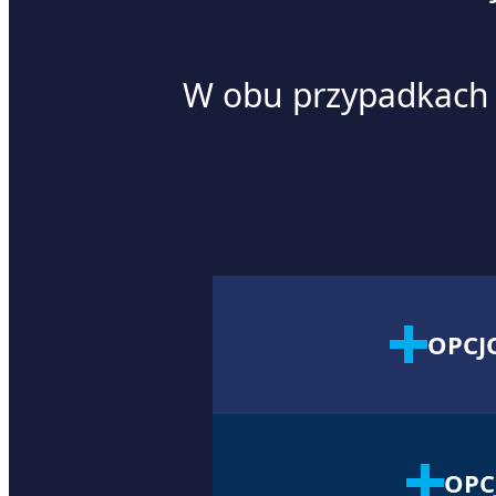
W obu przypadkach p
OPCJ
OPC