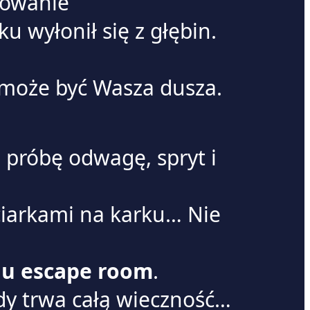
fowanie
u wyłonił się z głębin.
 może być Wasza dusza.
a próbę odwagę, spryt i
ciarkami na karku… Nie
lu escape room
.
dy trwa całą wieczność…