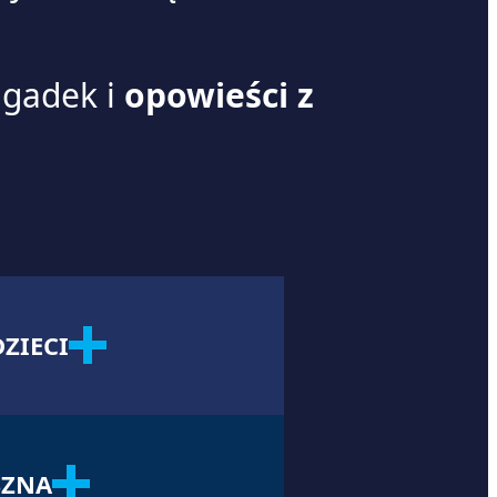
agadek i
opowieści z
ZIECI
SZNA