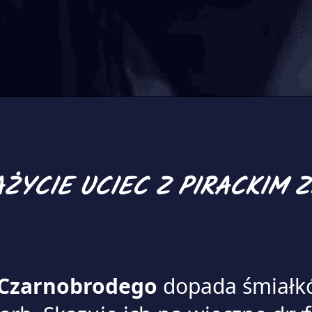
ŻYCIE UCIEC Z PIRACKIM 
 Czarnobrodego
dopada śmiałkó