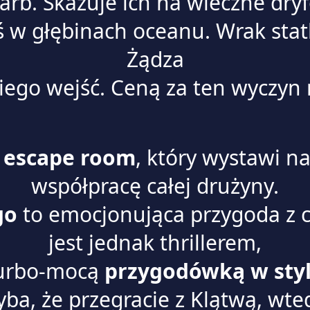
karb. Skazuje ich na wieczne dry
eś w głębinach oceanu. Wrak statk
Żądza
ego wejść. Ceną za ten wyczyn
z escape room
, który wystawi n
współpracę całej drużyny.
go
to emocjonująca przygoda z 
jest jednak thrillerem,
turbo-mocą
przygodówką w sty
ba, że przegracie z Klątwą, wte